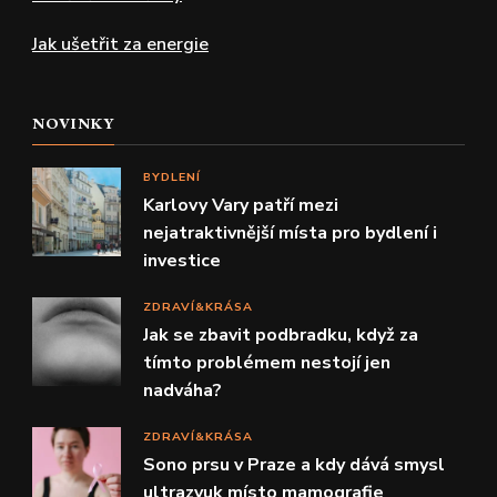
Jak ušetřit za energie
NOVINKY
BYDLENÍ
Karlovy Vary patří mezi
nejatraktivnější místa pro bydlení i
investice
ZDRAVÍ&KRÁSA
Jak se zbavit podbradku, když za
tímto problémem nestojí jen
nadváha?
ZDRAVÍ&KRÁSA
Sono prsu v Praze a kdy dává smysl
ultrazvuk místo mamografie