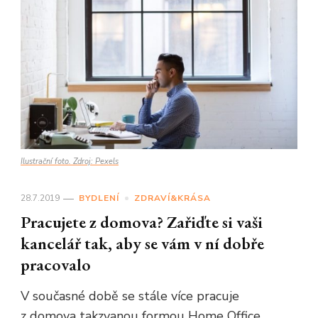
Ilustrační foto. Zdroj: Pexels
28.7.2019
BYDLENÍ
ZDRAVÍ&KRÁSA
Pracujete z domova? Zařiďte si vaši
kancelář tak, aby se vám v ní dobře
pracovalo
V současné době se stále více pracuje
z domova takzvanou formou Home Office.