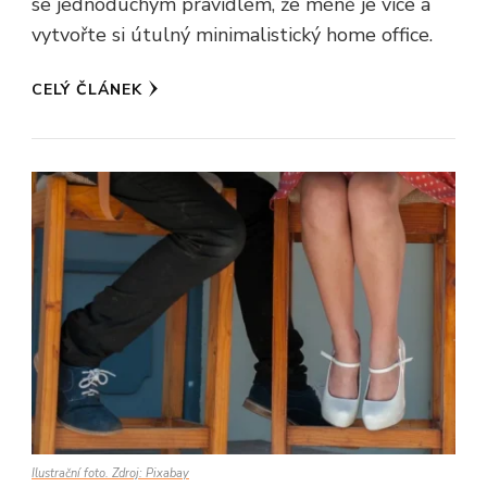
se jednoduchým pravidlem, že méně je více a
vytvořte si útulný minimalistický home office.
CELÝ ČLÁNEK
Ilustrační foto. Zdroj: Pixabay