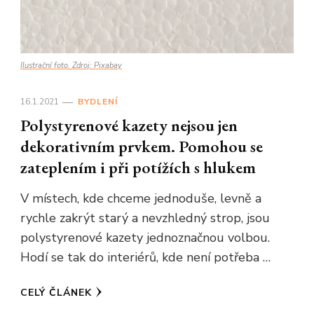
Ilustrační foto. Zdroj: Pixabay
16.1.2021
BYDLENÍ
Polystyrenové kazety nejsou jen
dekorativním prvkem. Pomohou se
zateplením i při potížích s hlukem
V místech, kde chceme jednoduše, levně a
rychle zakrýt starý a nevzhledný strop, jsou
polystyrenové kazety jednoznačnou volbou.
Hodí se tak do interiérů, kde není potřeba …
CELÝ ČLÁNEK