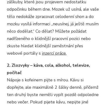
záškuby, které jsou projevem nedostatku
odpočinku během dne. Mozek už usíná, ale vaše
tělo nedokáže zpracovat celodenní shon a do
mozku vysílá informaci „neusínej, já ještě musím
něco dodělat.“ Co dělat? Můžete požádat
nadřízeného o klidnější pracovní pozici nebo
zkuste hledat klidnější zaměstnání přes
webové portály s
inzercí práce.
2. Zlozvyky – káva, cola, alkohol, televize,
počítač
Nápoje s kofeinem pijte s mírou. Kávu si
dopřejte, ale maximálně 2 šálky denně, přičemž
ten druhý byste neměli vypít pozdě odpoledne
nebo večer. Pokud pijete kávu, nepijte jiné