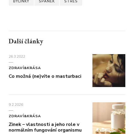
BYLINKY
SPÁNEK
STRES
Další články
26.3.2022
ZDRAVÍ&KRÁSA
Co možná (ne)víte o masturbaci
9.2.2026
ZDRAVÍ&KRÁSA
Zinek – vlastnosti a jeho role v
normálním fungování organismu