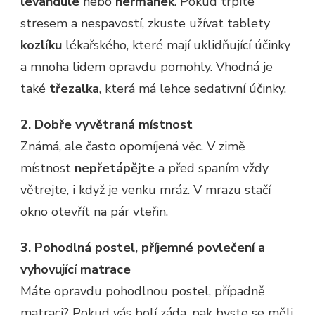
levandule
nebo
heřmánek
. Pokud trpíte
stresem a nespavostí, zkuste užívat tablety
kozlíku
lékařského, které mají uklidňující účinky
a mnoha lidem opravdu pomohly. Vhodná je
také
třezalka
, která má lehce sedativní účinky.
2. Dobře vyvětraná místnost
Známá, ale často opomíjená věc. V zimě
místnost
nepřetápějte
a před spaním vždy
větrejte, i když je venku mráz. V mrazu stačí
okno otevřít na pár vteřin.
3. Pohodlná postel, příjemné povlečení a
vyhovující matrace
Máte opravdu pohodlnou postel, případně
matraci? Pokud vás bolí záda, pak byste se měli