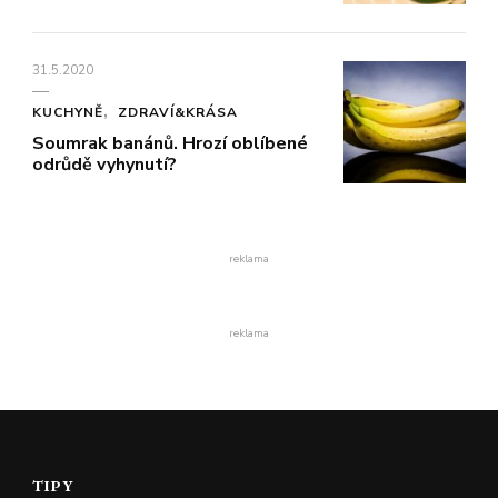
31.5.2020
KUCHYNĚ
ZDRAVÍ&KRÁSA
Soumrak banánů. Hrozí oblíbené
odrůdě vyhynutí?
reklama
reklama
TIPY