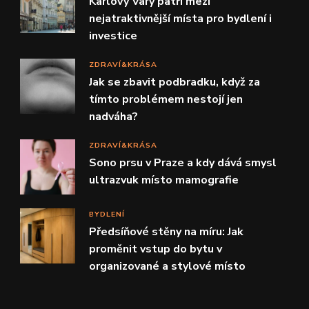
Karlovy Vary patří mezi
nejatraktivnější místa pro bydlení i
investice
ZDRAVÍ&KRÁSA
Jak se zbavit podbradku, když za
tímto problémem nestojí jen
nadváha?
ZDRAVÍ&KRÁSA
Sono prsu v Praze a kdy dává smysl
ultrazvuk místo mamografie
BYDLENÍ
Předsíňové stěny na míru: Jak
proměnit vstup do bytu v
organizované a stylové místo