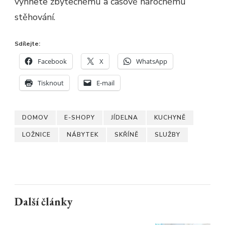
vyhnete zbytečnému a časově náročnému
stěhování.
Sdílejte:
Facebook
X
WhatsApp
Tisknout
E-mail
DOMOV
E-SHOPY
JÍDELNA
KUCHYNĚ
LOŽNICE
NÁBYTEK
SKŘÍNĚ
SLUŽBY
Další články