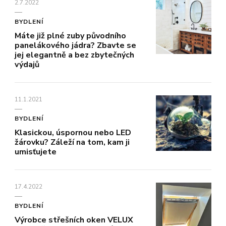
2.7.2022
BYDLENÍ
Máte již plné zuby původního
panelákového jádra? Zbavte se
jej elegantně a bez zbytečných
výdajů
11.1.2021
BYDLENÍ
Klasickou, úspornou nebo LED
žárovku? Záleží na tom, kam ji
umisťujete
17.4.2022
BYDLENÍ
Výrobce střešních oken VELUX