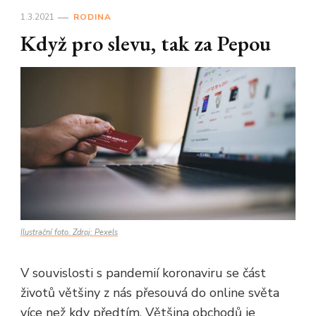
1.3.2021
RODINA
Když pro slevu, tak za Pepou
Ilustrační foto. Zdroj: Pexels
V souvislosti s pandemií koronaviru se část
životů většiny z nás přesouvá do online světa
více než kdy předtím. Většina obchodů je