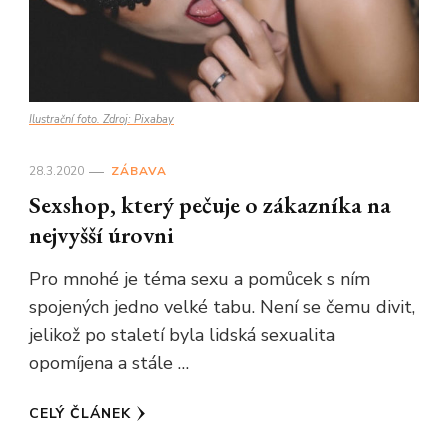
Ilustrační foto. Zdroj: Pixabay
28.3.2020
ZÁBAVA
Sexshop, který pečuje o zákazníka na
nejvyšší úrovni
Pro mnohé je téma sexu a pomůcek s ním
spojených jedno velké tabu. Není se čemu divit,
jelikož po staletí byla lidská sexualita
opomíjena a stále …
CELÝ ČLÁNEK