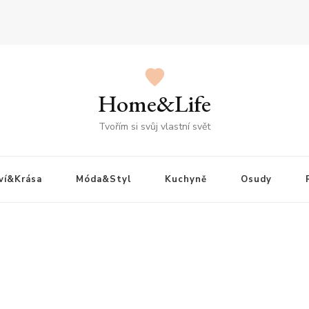
Home&Life
Tvořím si svůj vlastní svět
ví&Krása
Móda&Styl
Kuchyně
Osudy