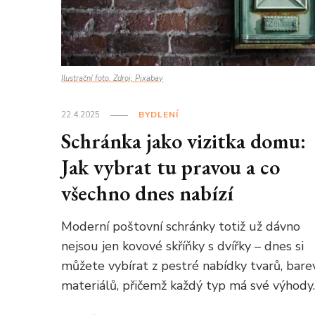
Ilustrační foto. Zdroj: Pixabay
22.4.2025
BYDLENÍ
Schránka jako vizitka domu:
Jak vybrat tu pravou a co
všechno dnes nabízí
Moderní poštovní schránky totiž už dávno
nejsou jen kovové skříňky s dvířky – dnes si
můžete vybírat z pestré nabídky tvarů, barev
materiálů, přičemž každý typ má své výhody