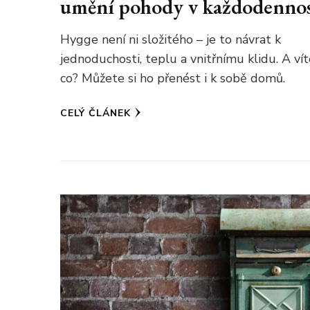
umění pohody v každodennos
Hygge není ni složitého – je to návrat k
jednoduchosti, teplu a vnitřnímu klidu. A ví
co? Můžete si ho přenést i k sobě domů.
CELÝ ČLÁNEK