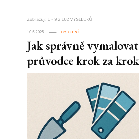
Zobrazuji: 1 - 9 z 102 VÝSLEDKŮ
10.6.2025
BYDLENÍ
Jak správně vymalova
průvodce krok za kro