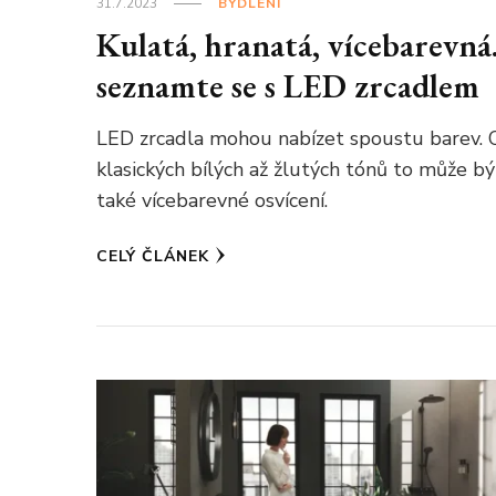
31.7.2023
BYDLENÍ
Kulatá, hranatá, vícebarevn
seznamte se s LED zrcadlem
LED zrcadla mohou nabízet spoustu barev. 
klasických bílých až žlutých tónů to může bý
také vícebarevné osvícení.
CELÝ ČLÁNEK