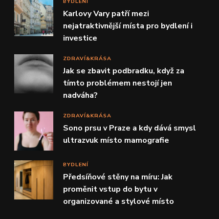
BYDLENÍ
Karlovy Vary patří mezi
nejatraktivnější místa pro bydlení i
investice
ZDRAVÍ&KRÁSA
Jak se zbavit podbradku, když za
tímto problémem nestojí jen
nadváha?
ZDRAVÍ&KRÁSA
Sono prsu v Praze a kdy dává smysl
ultrazvuk místo mamografie
BYDLENÍ
Předsíňové stěny na míru: Jak
proměnit vstup do bytu v
organizované a stylové místo