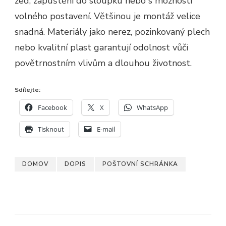
zeď, zapuštění do sloupku nebo s možností
volného postavení. Většinou je montáž velice
snadná. Materiály jako nerez, pozinkovaný plech
nebo kvalitní plast garantují odolnost vůči
povětrnostním vlivům a dlouhou životnost.
Sdílejte:
Facebook
X
WhatsApp
Tisknout
E-mail
DOMOV
DOPIS
POŠTOVNÍ SCHRÁNKA