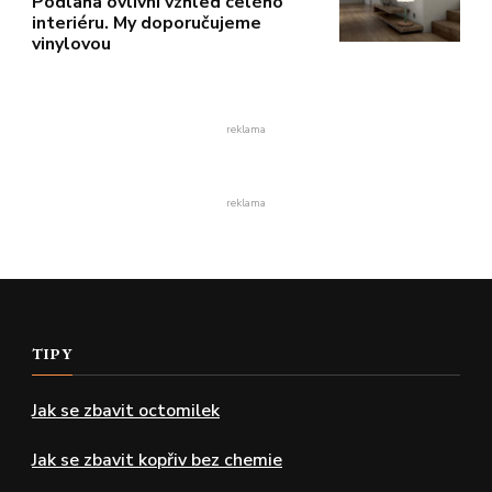
Podlaha ovlivní vzhled celého
interiéru. My doporučujeme
vinylovou
reklama
reklama
TIPY
Jak se zbavit octomilek
Jak se zbavit kopřiv bez chemie