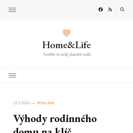
Home&Life
Tvořím si svůj vlastní svět
22.3.2024
BYDLENÍ
Výhody rodinného
domu na klíč