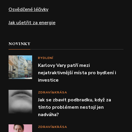
Osvědčené léčivky
Jak ušetřit za energie
NOVINKY
BYDLENÍ
Karlovy Vary patří mezi
nejatraktivnější místa pro bydlení i
investice
ZDRAVÍ&KRÁSA
Jak se zbavit podbradku, když za
tímto problémem nestojí jen
nadváha?
ZDRAVÍ&KRÁSA