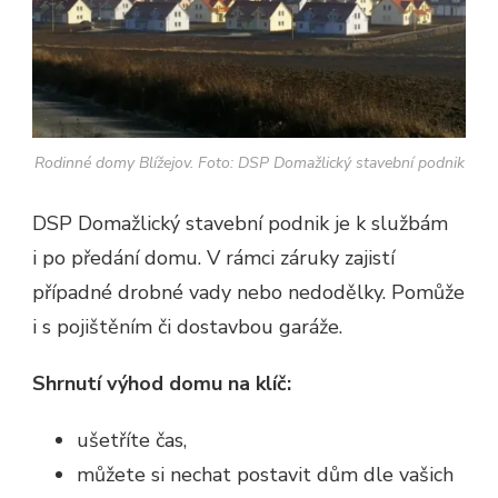
Rodinné domy Blížejov. Foto: DSP Domažlický stavební podnik
DSP Domažlický stavební podnik je k službám
i po předání domu. V rámci záruky zajistí
případné drobné vady nebo nedodělky. Pomůže
i s pojištěním či dostavbou garáže.
Shrnutí výhod domu na klíč:
ušetříte čas,
můžete si nechat postavit dům dle vašich