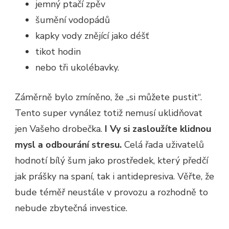
jemný ptačí zpěv
šumění vodopádů
kapky vody znějící jako déšť
tikot hodin
nebo tři ukolébavky.
Záměrně bylo zmíněno, že „si můžete pustit“.
Tento super vynález totiž nemusí uklidňovat
jen Vašeho drobečka.
I Vy si zasloužíte klidnou
mysl a odbourání stresu.
Celá řada uživatelů
hodnotí bílý šum jako prostředek, který předčí
jak prášky na spaní, tak i antidepresiva. Věřte, že
bude téměř neustále v provozu a rozhodně to
nebude zbytečná investice.