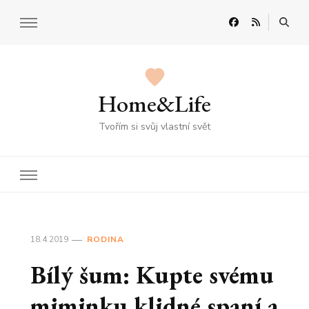
Home&Life
Tvořím si svůj vlastní svět
18.4.2019
RODINA
Bílý šum: Kupte svému
miminku klidné spaní a