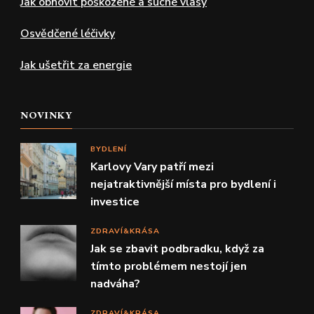
Jak obnovit poškozené a suché vlasy
Osvědčené léčivky
Jak ušetřit za energie
NOVINKY
BYDLENÍ
Karlovy Vary patří mezi
nejatraktivnější místa pro bydlení i
investice
ZDRAVÍ&KRÁSA
Jak se zbavit podbradku, když za
tímto problémem nestojí jen
nadváha?
ZDRAVÍ&KRÁSA