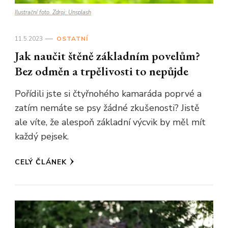
Ilustrační foto. Zdroj: Unsplash
11.5.2023
OSTATNÍ
Jak naučit štěně základním povelům?
Bez odměn a trpělivosti to nepůjde
Pořídili jste si čtyřnohého kamaráda poprvé a
zatím nemáte se psy žádné zkušenosti? Jistě
ale víte, že alespoň základní výcvik by měl mít
každý pejsek.
CELÝ ČLÁNEK