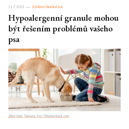
11.7.2023
ZDRAVÍ&KRÁSA
Hypoalergenní granule mohou
být řešením problémů vašeho
psa
Zdroj foto: Tatyana Vyc / Shutterstock.com