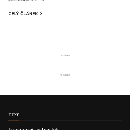
CELÝ ČLÁNEK
reklama
reklama
TIPY
Jak se zbavit octomilek