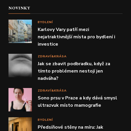
NOVINKY
BYDLENÍ
Karlovy Vary patří mezi
nejatraktivnější místa pro bydlení i
investice
ZDRAVÍ&KRÁSA
Jak se zbavit podbradku, když za
tímto problémem nestojí jen
nadváha?
ZDRAVÍ&KRÁSA
Sono prsu v Praze a kdy dává smysl
ultrazvuk místo mamografie
BYDLENÍ
Předsíňové stěny na míru: Jak