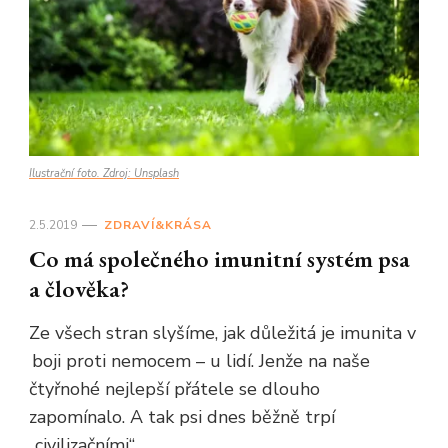
Ilustrační foto. Zdroj: Unsplash
2.5.2019
ZDRAVÍ&KRÁSA
Co má společného imunitní systém psa
a člověka?
Ze všech stran slyšíme, jak důležitá je imunita v
boji proti nemocem – u lidí. Jenže na naše
čtyřnohé nejlepší přátele se dlouho
zapomínalo. A tak psi dnes běžně trpí
„civilizačními“ …