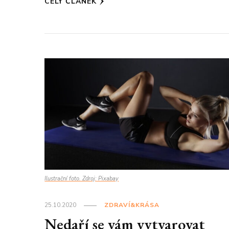
CELÝ ČLÁNEK
Ilustrační foto. Zdroj: Pixabay
25.10.2020
ZDRAVÍ&KRÁSA
Nedaří se vám vytvarovat