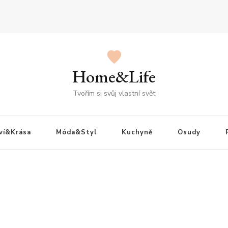
Home&Life
Tvořím si svůj vlastní svět
ví&Krása
Móda&Styl
Kuchyně
Osudy