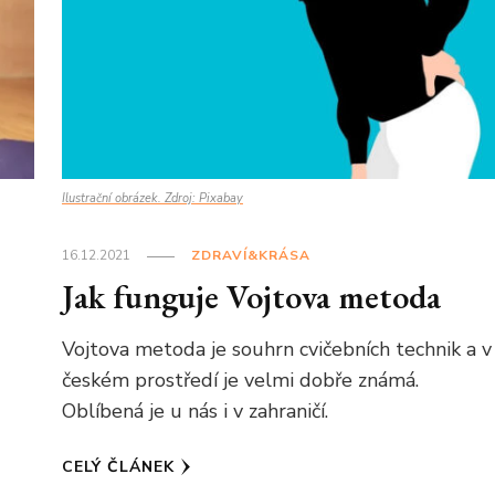
Ilustrační obrázek. Zdroj: Pixabay
16.12.2021
ZDRAVÍ&KRÁSA
Jak funguje Vojtova metoda
Vojtova metoda je souhrn cvičebních technik a v
českém prostředí je velmi dobře známá.
a
Oblíbená je u nás i v zahraničí.
CELÝ ČLÁNEK