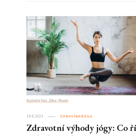
Ilustrační foto. Zdroj: Pexels
18.6.2023
ZDRAVÍ&KRÁSA
Zdravotní výhody jógy: Co ř