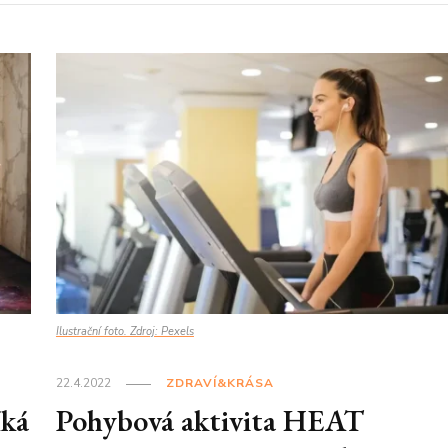
Ilustrační foto. Zdroj: Pexels
22.4.2022
ZDRAVÍ&KRÁSA
íká
Pohybová aktivita HEAT