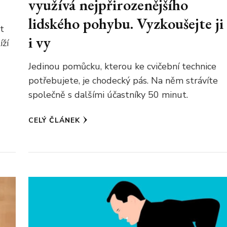
využívá nejpřirozenějšího
lidského pohybu. Vyzkoušejte ji
zt
i vy
íží
Jedinou pomůcku, kterou ke cvičební technice
potřebujete, je chodecký pás. Na něm strávíte
společně s dalšími účastníky 50 minut.
CELÝ ČLÁNEK