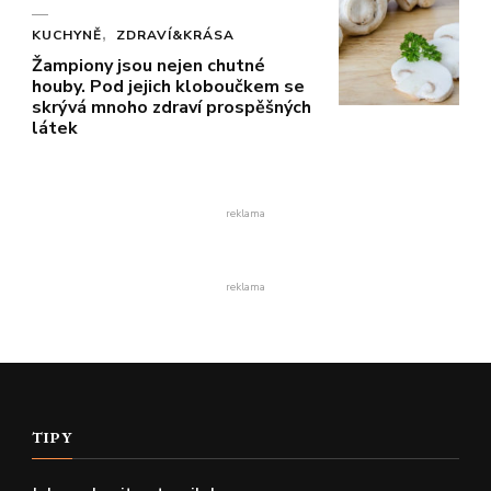
KUCHYNĚ
ZDRAVÍ&KRÁSA
Žampiony jsou nejen chutné
houby. Pod jejich kloboučkem se
skrývá mnoho zdraví prospěšných
látek
reklama
reklama
TIPY