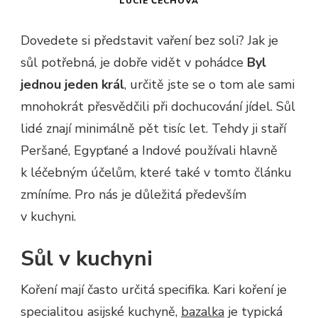
LUCIE ČECHOVÁ
Dovedete si představit vaření bez soli? Jak je
sůl potřebná, je dobře vidět v pohádce
Byl
jednou jeden král
, určitě jste se o tom ale sami
mnohokrát přesvědčili při dochucování jídel. Sůl
lidé znají minimálně pět tisíc let. Tehdy ji staří
Peršané, Egypťané a Indové používali hlavně
k léčebným účelům, které také v tomto článku
zmíníme. Pro nás je důležitá především
v kuchyni.
Sůl v kuchyni
Koření mají často určitá specifika. Kari koření je
specialitou asijské kuchyně,
bazalka
je typická