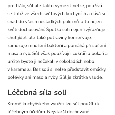
pro Itálii, sůl ale takto vymezit nelze, používá
se totiž ve všech světových kuchyních a dává se
snad do všech nesladkých pokrmů, a to nejen
kvůli dochucování. Špetka soli nejen zvýrazňuje
chuť jídel, ale také potraviny konzervuje,
zamezuje množení bakterií a pomáhá při sušení
masa a ryb. Sůl však používají i cukráři a pekaři a
určitě byste ji nečekali v čokoládách nebo
v karamelu. Bez soli si nelze představit omáčky,
polévky ani maso a ryby. Sůl je zkrátka všude.
Léčebná síla soli
Kromě kuchyňského využití lze sůl použít i k
léčebným účelům. Nejstarší dochované