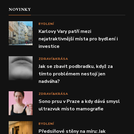
NOVINKY
BYDLENÍ
Karlovy Vary patří mezi
nejatraktivnější místa pro bydlení i
investice
ZDRAVÍ&KRÁSA
Jak se zbavit podbradku, když za
tímto problémem nestojí jen
nadváha?
ZDRAVÍ&KRÁSA
Sono prsu v Praze a kdy dává smysl
ultrazvuk místo mamografie
BYDLENÍ
Předsíňové stěny na míru: Jak