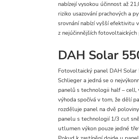
nabízejí vysokou účinnost až 21
riziko usazování prachových a 
srovnání nabízí vyšší efektivitu 
z nejúčinnějších fotovoltaický
DAH Solar 55
Fotovoltaický panel DAH Solar 
Schlieger a jedná se o nejvýkonn
panelů s technologii half – cell,
výhoda spočívá v tom, že dělí pan
rozděluje panel na dvě poloviny
panelu s technologií 1/3 cut sně
utlumen výkon pouze jedné třeti
Pokud k zastínění dojde u panelu