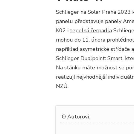
Schlieger na Solar Praha 2023
panelu představuje panely Amer
K02 i
tepelná čerpadla
Schliege
mohou do 11. února prohlédnout
například asymetrické střídače
Schlieger Dualpoint: Smart, kter
Na stánku máte možnost se poradi
realizují nejvhodnější individuá
NZÚ.
O Autorovi: