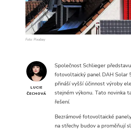
Foto: Pixabay
Společnost Schlieger představ
fotovoltaický panel DAH Solar
přináší vyšší účinnost výroby el
LUCIE
stejném výkonu. Tato novinka ta
ČECHOVÁ
řešení.
Bezrámové fotovoltaické panel
na střechy budov a proměňují slu