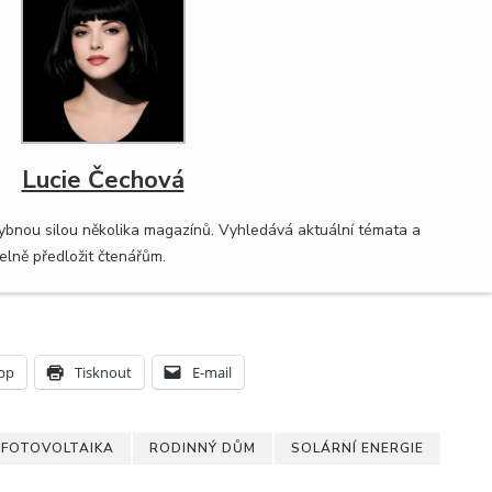
Lucie Čechová
hybnou silou několika magazínů. Vyhledává aktuální témata a
lně předložit čtenářům.
pp
Tisknout
E-mail
FOTOVOLTAIKA
RODINNÝ DŮM
SOLÁRNÍ ENERGIE