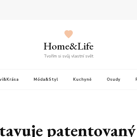
Home&Life
Tvořím si svůj vlastní svět
ví&Krása
Móda&Styl
Kuchyně
Osudy
stavuje patentovaný