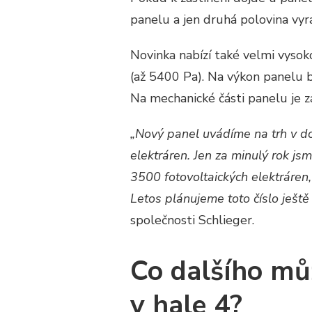
panelu a jen druhá polovina vyrá
Novinka nabízí také velmi vysok
(až 5400 Pa). Na výkon panelu 
Na mechanické části panelu je z
„Nový panel uvádíme na trh v do
elektráren. Jen za minulý rok js
3500 fotovoltaických elektráren
Letos plánujeme toto číslo ještě 
společnosti Schlieger.
Co dalšího mů
v hale 4?