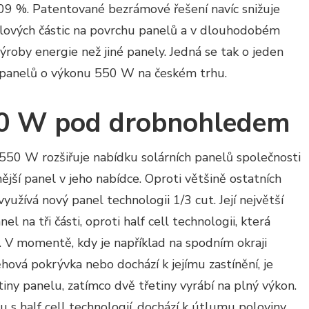
,09 %. Patentované bezrámové řešení navíc snižuje
pylových částic na povrchu panelů a v dlouhodobém
výroby energie než jiné panely. Jedná se tak o jeden
ch panelů o výkonu 550 W na českém trhu.
0 W pod drobnohledem
550 W rozšiřuje nabídku solárních panelů společnosti
ější panel v jeho nabídce. Oproti většině ostatních
 využívá nový panel technologii 1/3 cut. Její největší
el na tři části, oproti half cell technologii, která
. V momentě, kdy je například na spodním okraji
hová pokrývka nebo dochází k jejímu zastínění, je
ny panelu, zatímco dvě třetiny vyrábí na plný výkon.
 s half cell technologií, dochází k útlumu poloviny