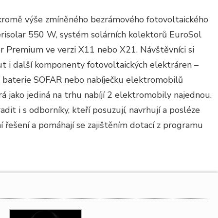
 kromě výše zmíněného bezrámového fotovoltaického
isolar 550 W, systém solárních kolektorů EuroSol
r Premium ve verzi X11 nebo X21. Návštěvníci si
 i další komponenty fotovoltaických elektráren –
 a baterie SOFAR nebo nabíječku elektromobilů
á jako jediná na trhu nabíjí 2 elektromobily najednou.
t i s odborníky, kteří posuzují, navrhují a posléze
lní řešení a pomáhají se zajištěním dotací z programu