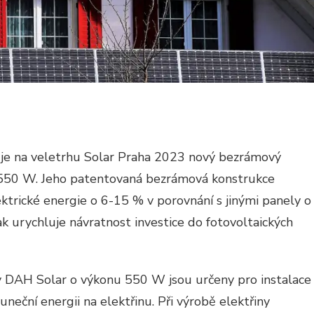
uje na veletrhu Solar Praha 2023 nový bezrámový
 550 W. Jeho patentovaná bezrámová konstrukce
ektrické energie o 6-15 % v porovnání s jinými panely o
k urychluje návratnost investice do fotovoltaických
y DAH Solar o výkonu 550 W jsou určeny pro instalace
neční energii na elektřinu. Při výrobě elektřiny