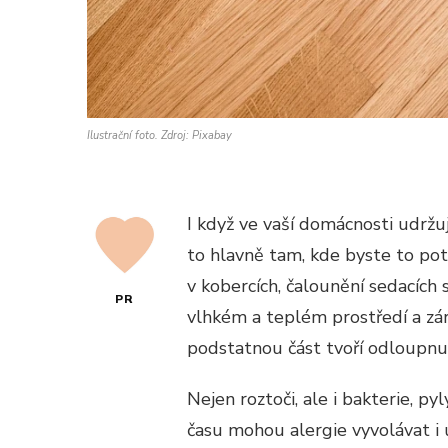
Ilustrační foto. Zdroj: Pixabay
I když ve vaší domácnosti udržuj
to hlavně tam, kde byste to pot
v kobercích, čalounění sedacích 
PR
vlhkém a teplém prostředí a záro
podstatnou část tvoří odloupnu
Nejen roztoči, ale i bakterie, py
času mohou alergie vyvolávat i u