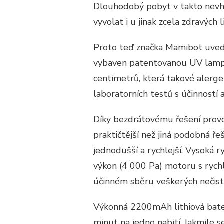
Dlouhodobý pobyt v takto nevh
vyvolat i u jinak zcela zdravých 
Proto teď značka Mamibot uvedla
vybaven patentovanou UV lamp
centimetrů, která takové alerge
laboratorních testů s účinností 
Díky bezdrátovému řešení prov
praktičtější než jiná podobná ře
jednodušší a rychlejší. Vysoká r
výkon (4 000 Pa) motoru s rychl
účinném sběru veškerých nečist
Výkonná 2200mAh lithiová bateri
minut na jedno nabití. Jakmile se