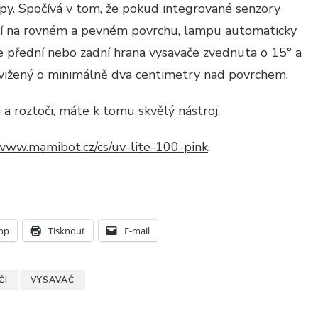
y. Spočívá v tom, že pokud integrované senzory
ází na rovném a pevném povrchu, lampu automaticky
 je přední nebo zadní hrana vysavače zvednuta o 15° a
zdvižený o minimálně dva centimetry nad povrchem.
 a roztoči, máte k tomu skvělý nástroj.
www.mamibot.cz/cs/uv-lite-100-pink
.
pp
Tisknout
E-mail
ČI
VYSAVAČ