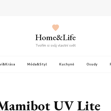
Home&Life
Tvořím si svůj vlastní svět
ví&Krása
Móda&Styl
Kuchyně
Osudy
 Mamibot UV Lite