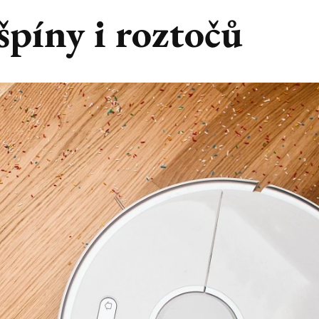
špíny i roztočů