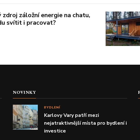
 zdroj záložní energie na chatu,
u svítit i pracovat?
NOVINKY
BYDLENÍ
Karlovy Vary patří mezi
nejatraktivnější místa pro bydlení i
investice