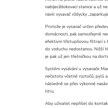
nabíjecí/dokovací stanice a už ne
navíc vysavač vždycky „zaparkuje
Protože je vysavač určen předevš
domácnosti, pak samozřejmě nem
efektivní třístupňovou filtrací 
do vzduchu nedostanou. Nižší h
je pak už jen třešničkou na dort
Systém vysávání u vysavače Mam
nečistoty včetně roztočů, pylů a
následně se přes výkonné nasá
litru.
Aby uživatel nepřišel do kontak