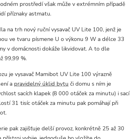
odném prostředí však může v extrémním případě
lidí příznaky astmatu.
 na trh nový ruční vysavač UV Lite 100, jenž je
ou ve tvaru písmene U o výkonu 9 W a délce 33
ny v domácnosti dokáže likvidovat. A to dle
až 99,99 %.
ozu je vysavač Mamibot UV Lite 100 výrazně
šení a
pravidelný úklid bytu
či domu s ním je
ychlost sacích klapek (8 000 otáček za minutu) i sací
ostí 31 tisíc otáček za minutu pak pomáhají při
ot.
e pak zajišťuje delší provoz, konkrétně 25 až 30
 přístroj vybije, jednoduše ho vložíte do