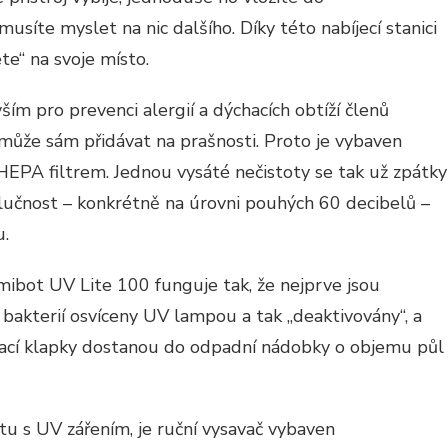
musíte myslet na nic dalšího. Díky této nabíjecí stanici
te“ na svoje místo.
ím pro prevenci alergií a dýchacích obtíží členů
ůže sám přidávat na prašnosti. Proto je vybaven
s HEPA filtrem. Jednou vysáté nečistoty se tak už zpátky
lučnost – konkrétně na úrovni pouhých 60 decibelů –
u.
ibot UV Lite 100 funguje tak, že nejprve jsou
 bakterií osvíceny UV lampou a tak „deaktivovány“, a
vací klapky dostanou do odpadní nádobky o objemu půl
tu s UV zářením, je ruční vysavač vybaven