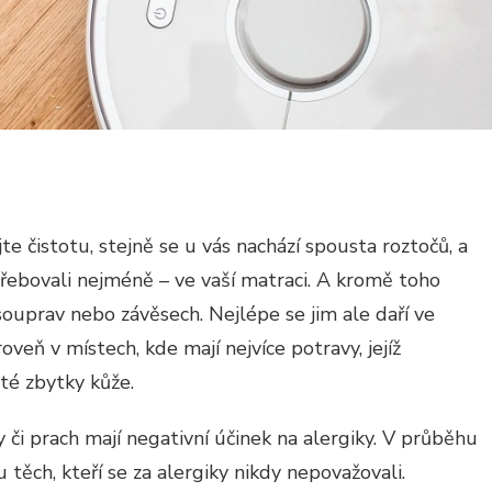
te čistotu, stejně se u vás nachází spousta roztočů, a
řebovali nejméně – ve vaší matraci. A kromě toho
souprav nebo závěsech. Nejlépe se jim ale daří ve
veň v místech, kde mají nejvíce potravy, jejíž
té zbytky kůže.
ly či prach mají negativní účinek na alergiky. V průběhu
 těch, kteří se za alergiky nikdy nepovažovali.