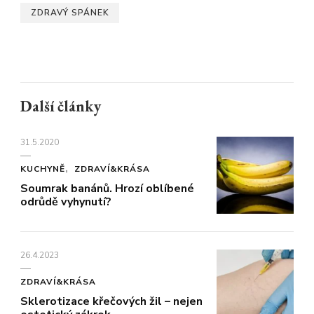
ZDRAVÝ SPÁNEK
Další články
31.5.2020
KUCHYNĚ
ZDRAVÍ&KRÁSA
Soumrak banánů. Hrozí oblíbené
odrůdě vyhynutí?
26.4.2023
ZDRAVÍ&KRÁSA
Sklerotizace křečových žil – nejen