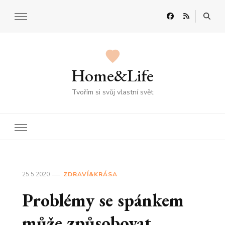
Home&Life
Tvořím si svůj vlastní svět
25.5.2020
ZDRAVÍ&KRÁSA
Problémy se spánkem
může způsobovat