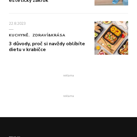
estetický zákrok
22.8.2023
KUCHYNĚ
ZDRAVÍ&KRÁSA
3 důvody, proč si navždy oblíbíte
dietu v krabičce
reklama
reklama