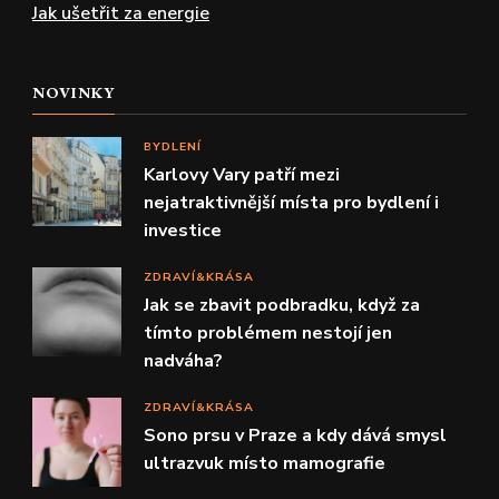
Jak ušetřit za energie
NOVINKY
BYDLENÍ
Karlovy Vary patří mezi
nejatraktivnější místa pro bydlení i
investice
ZDRAVÍ&KRÁSA
Jak se zbavit podbradku, když za
tímto problémem nestojí jen
nadváha?
ZDRAVÍ&KRÁSA
Sono prsu v Praze a kdy dává smysl
ultrazvuk místo mamografie