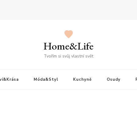
Home&Life
Tvořím si svůj vlastní svět
ví&Krása
Móda&Styl
Kuchyně
Osudy