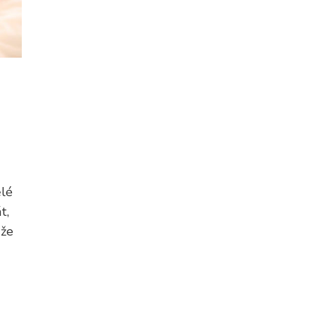
ělé
t,
ůže