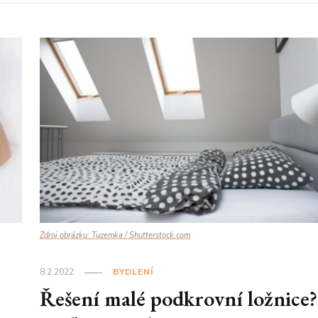
Zdroj obrázku: Tuzemka / Shutterstock.com
8.2.2022
BYDLENÍ
Řešení malé podkrovní ložnice?