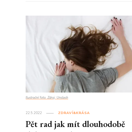
Ilustrační foto. Zdroj: Unslash
22.5.2022
ZDRAVÍ&KRÁSA
Pět rad jak mít dlouhodobě