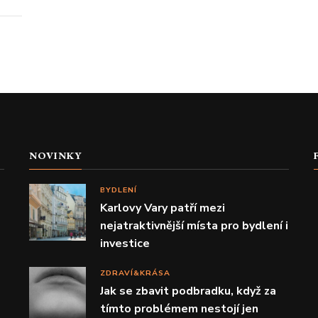
NOVINKY
BYDLENÍ
Karlovy Vary patří mezi
nejatraktivnější místa pro bydlení i
investice
ZDRAVÍ&KRÁSA
Jak se zbavit podbradku, když za
tímto problémem nestojí jen