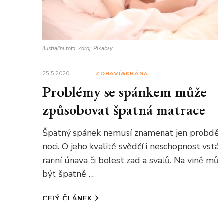
Ilustrační foto. Zdroj: Pixabay
25.5.2020
ZDRAVÍ&KRÁSA
Problémy se spánkem může
způsobovat špatná matrace
Špatný spánek nemusí znamenat jen probd
noci. O jeho kvalitě svědčí i neschopnost vstá
ranní únava či bolest zad a svalů. Na vině m
být špatně …
CELÝ ČLÁNEK