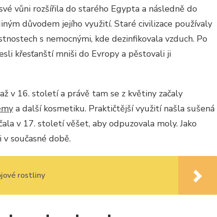
y své vůni rozšířila do starého Egypta a následně do
iným důvodem jejího využití. Staré civilizace používaly
stnostech s nemocnými, kde dezinfikovala vzduch. Po
sli křesťanští mniši do Evropy a pěstovali ji
až v 16. století a právě tam se z květiny začaly
émy
a další kosmetiku. Praktičtější využití našla sušená
čala v 17. století věšet, aby odpuzovala moly. Jako
 i v současné době.
jové rostliny