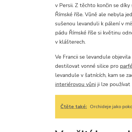
v Persii. Z těchto končin se dík
Římské říše. Vůně ale nebyla jed
sušenou levanduli k pálení v mí
pádu Římské říše si květinu odne
v klášterech.
Ve Francii se levandule objevila 
destilovat vonné silice pro
parf
levandule v šatnících, kam se za
interiérovou vůni
ji lze používat
Čtěte také:
Orchideje jako poko