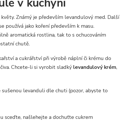
ule v kuchyni
ně květy. Známý je především levandulový med. Další
se používá jako koření především k masu.
lně aromatická rostlina, tak to s ochucováním
statní chutě.
kařství a cukrářství při výrobě náplní či krému do
iva. Chcete-li si vyrobit sladký
levandulový krém
,
 sušenou levanduli dle chuti (pozor, abyste to
nu sceďte, našlehejte a dochuťte cukrem