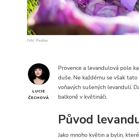
Foto: Pixabay
Provence a levandulová pole ka
duše. Ne každému se však tato p
voňavých sušených levandulí. Da
LUCIE
balkoně v květináči.
ČECHOVÁ
Původ levandu
Jako mnoho květin a bylin, které