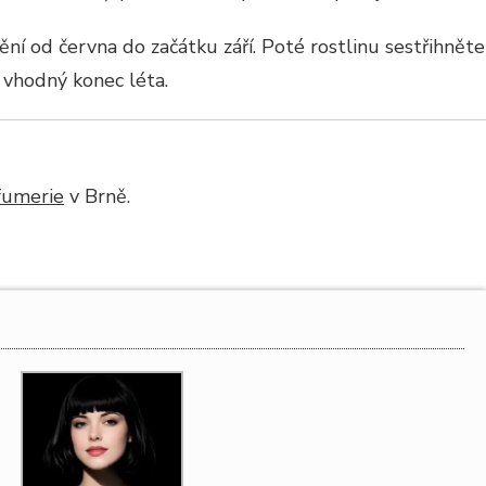
í od června do začátku září. Poté rostlinu sestřihněte
e vhodný konec léta.
rfumerie
v Brně.