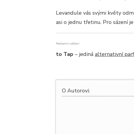
Levandule vás svými květy odměn
asi o jednu třetinu. Pro sázení j
Reklamní sdělení:
to Tap
– jediná
alternativní pa
O Autorovi: