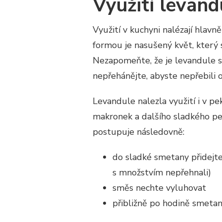
Využití levand
Využití v kuchyni nalézají hlav
formou je nasušený květ, který 
Nezapomeňte, že je levandule si
nepřehánějte, abyste nepřebili o
Levandule nalezla využití i v pe
makronek a dalšího sladkého peč
postupuje následovně:
do sladké smetany přidejte
s množstvím nepřehnali)
směs nechte vyluhovat
přibližně po hodině smeta