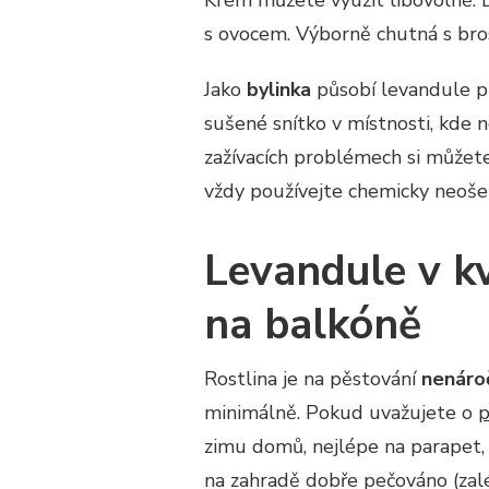
Krém můžete využít libovolně. 
s ovocem. Výborně chutná s br
Jako
bylinka
působí levandule př
sušené snítko v místnosti, kde n
zažívacích problémech si můžete
vždy používejte chemicky neošet
Levandule v kv
na balkóně
Rostlina je na pěstování
nenáro
minimálně. Pokud uvažujete o
p
zimu domů, nejlépe na parapet, 
na zahradě dobře pečováno (zalé