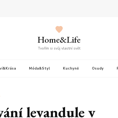
Home&Life
Tvořím si svůj vlastní svět
ví&Krása
Móda&Styl
Kuchyně
Osudy
A
vání levandule v