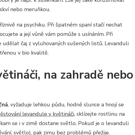
Dobrý je např. k sušenkám. Lze jej také konzumovat
oskví nebo meruňkou.
íznivě na psychiku. Při špatném spaní stačí nechat
ocujete a její vůně vám pomůže s usínáním. Při
 udělat čaj z vyluhovaných sušených listů. Levanduli
řenou v bio kvalitě.
ětináči, na zahradě nebo
čná
, vyžaduje lehkou půdu, hodně slunce a hnojí se
ěstování levandule v květináči
, sklízejte rostlinu na
kam se i v zimě dostane světlo. Pokud je o levanduli
vání, světlo), pak zimu bez problémů přežije.