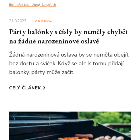
Ilustrační foto. Zdroj: Unsplash
21.8.2023
ZÁBAVA
Párty balónky s čísly by neměly chybět
na žádné narozeninové oslavě
Žádná narozeninová oslava by se neměla obejít
bez dortu a svíček. Když se ale k tomu přidají
balónky, párty může začít.
CELÝ ČLÁNEK