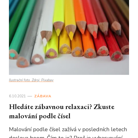
Ilustrační foto. Zdroj: Pixabay
6.10.2021
ZÁBAVA
Hledáte zábavnou relaxaci? Zkuste
malování podle čísel
Malování podle čísel zažívá v posledních letech
doslova boom. Čím to je? Proč je vybarvování