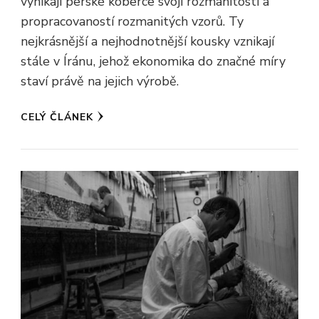
vynikají perské koberce svojí rozmanitostí a
propracovaností rozmanitých vzorů. Ty
nejkrásnější a nejhodnotnější kousky vznikají
stále v Íránu, jehož ekonomika do značné míry
staví právě na jejich výrobě.
CELÝ ČLÁNEK