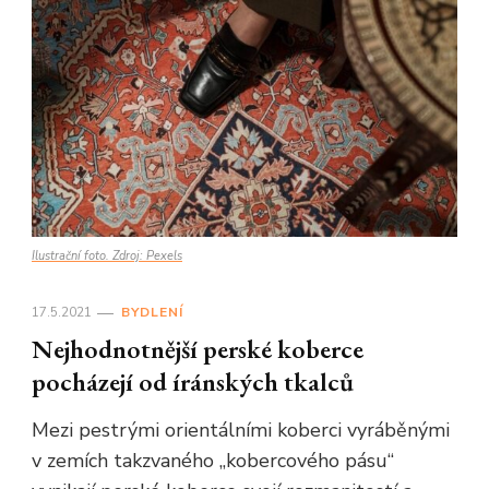
Ilustrační foto. Zdroj: Pexels
17.5.2021
BYDLENÍ
Nejhodnotnější perské koberce
pocházejí od íránských tkalců
Mezi pestrými orientálními koberci vyráběnými
v zemích takzvaného „kobercového pásu“