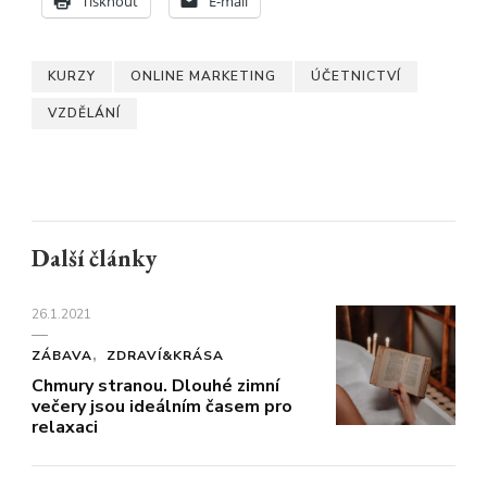
Tisknout
E-mail
KURZY
ONLINE MARKETING
ÚČETNICTVÍ
VZDĚLÁNÍ
Další články
26.1.2021
ZÁBAVA
ZDRAVÍ&KRÁSA
Chmury stranou. Dlouhé zimní
večery jsou ideálním časem pro
relaxaci