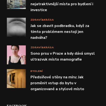
nejatraktivnější místa pro bydlení i
investice
ZDRAVÍ&KRÁSA
Jak se zbavit podbradku, když za
tímto problémem nestojí jen
nadváha?
ZDRAVÍ&KRÁSA
Sono prsu v Praze a kdy dává smysl
ultrazvuk místo mamografie
BYDLENÍ
Předsíňové stěny na míru: Jak
proměnit vstup do bytu v
organizované a stylové místo
FACEBOOK