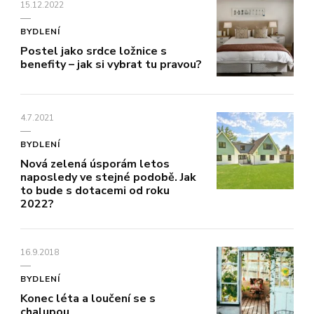
15.12.2022
BYDLENÍ
Postel jako srdce ložnice s
benefity – jak si vybrat tu pravou?
4.7.2021
BYDLENÍ
Nová zelená úsporám letos
naposledy ve stejné podobě. Jak
to bude s dotacemi od roku
2022?
16.9.2018
BYDLENÍ
Konec léta a loučení se s
chalupou