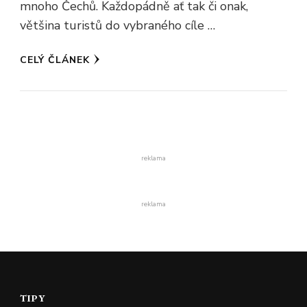
mnoho Čechů. Každopádně ať tak či onak,
většina turistů do vybraného cíle …
CELÝ ČLÁNEK
reklama
reklama
TIPY