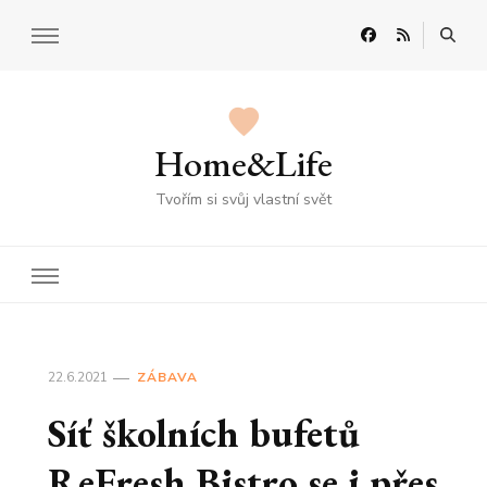
Home&Life
Tvořím si svůj vlastní svět
22.6.2021
ZÁBAVA
Síť školních bufetů
ReFresh Bistro se i přes