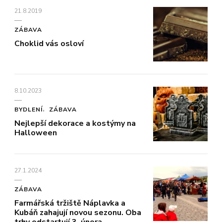
21.8.2019
ZÁBAVA
Choklid vás osloví
8.10.2023
BYDLENÍ
ZÁBAVA
Nejlepší dekorace a kostýmy na
Halloween
27.1.2024
ZÁBAVA
Farmářská tržiště Náplavka a
Kubáň zahajují novou sezonu. Oba
trhy odstartují 3. února