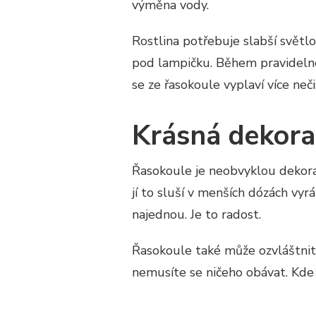
výměna vody.
Rostlina potřebuje slabší světlo
pod lampičku. Během pravideln
se ze řasokoule vyplaví více neč
Krásná dekora
Řasokoule je neobvyklou dekorací
jí to sluší v menších dózách vyr
najednou. Je to radost.
Řasokoule také může ozvláštnit
nemusíte se ničeho obávat. Kde s