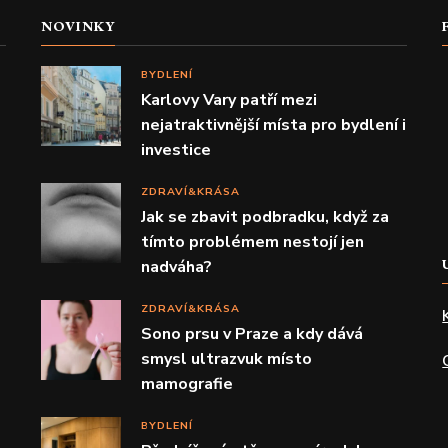
NOVINKY
BYDLENÍ
Karlovy Vary patří mezi
nejatraktivnější místa pro bydlení i
investice
ZDRAVÍ&KRÁSA
Jak se zbavit podbradku, když za
tímto problémem nestojí jen
nadváha?
ZDRAVÍ&KRÁSA
Sono prsu v Praze a kdy dává
smysl ultrazvuk místo
mamografie
BYDLENÍ