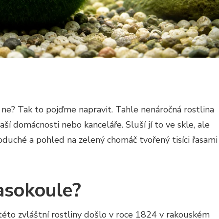
e ne? Tak to pojďme napravit. Tahle nenáročná rostlina
ší domácnosti nebo kanceláře. Sluší jí to ve skle, ale
ednoduché a pohled na zelený chomáč tvořený tisíci řasami
asokoule?
éto zvláštní rostliny došlo v roce 1824 v rakouském