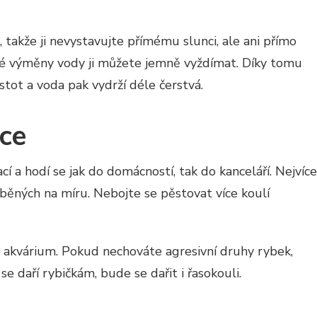
, takže ji nevystavujte přímému slunci, ale ani přímo
é výměny vody ji můžete jemně vyždímat. Díky tomu
istot a voda pak vydrží déle čerstvá.
ce
 a hodí se jak do domácností, tak do kanceláří. Nejvíce
áběných na míru. Nebojte se pěstovat více koulí
 akvárium. Pokud nechováte agresivní druhy rybek,
e daří rybičkám, bude se dařit i řasokouli.