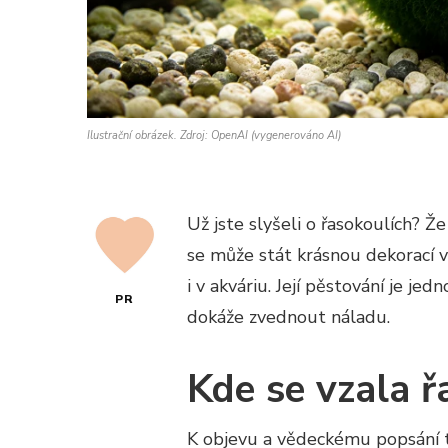
Ilustrační obrázek. Zdroj: OpenAI (vygenerováno AI)
Už jste slyšeli o řasokoulích? Ž
se může stát krásnou dekorací va
i v akváriu. Její pěstování je j
PR
dokáže zvednout náladu.
Kde se vzala ř
K objevu a vědeckému popsání t