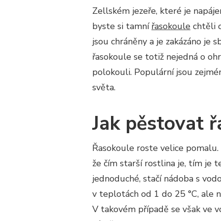
Zellském jezeře, které je napá
byste si tamní
řasokoule
chtěli 
jsou chráněny a je zakázáno je s
řasokoule se totiž nejedná o ohr
polokouli. Populární jsou zejmén
světa.
Jak pěstovat ř
Řasokoule roste velice pomalu. Z
že čím starší rostlina je, tím j
jednoduché, stačí nádoba s vodo
v teplotách od 1 do 25 °C, ale 
V takovém případě se však ve vo