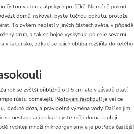
jeno čistou vodou z alpských potůčků. Nicméně pokud
odvézt domů, riskovali byste tučnou pokutu, protože
bírat. To ovšem neplatí v jiných částech světa, v případě
ožený druh, a tak se hojně vyskytuje po celé severní
a v Japonsku, odkud se jejich obliba rozšířila do celého
asokouli
a rok se zvětší přibližně o 0,5 cm, ale v zásadě platí,
e tempo růstu pomalejší.
Pěstování řasokoulí
je velice
u, ideálně dóza, a pravidelná výměna vody. Daří se jim
nic se nestane ani pokud byste měli doma tepleji.
dě rychleji množí mikroorganismy a je potřeba častější