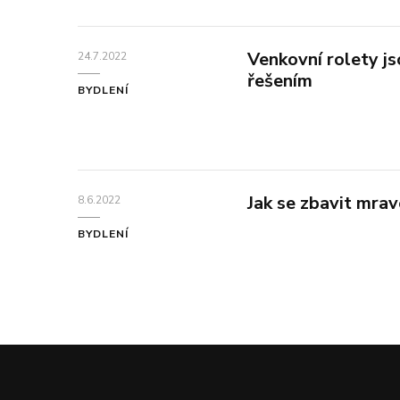
Venkovní rolety js
24.7.2022
řešením
BYDLENÍ
Jak se zbavit mra
8.6.2022
BYDLENÍ