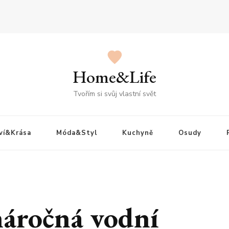
Home&Life
Tvořím si svůj vlastní svět
ví&Krása
Móda&Styl
Kuchyně
Osudy
náročná vodní