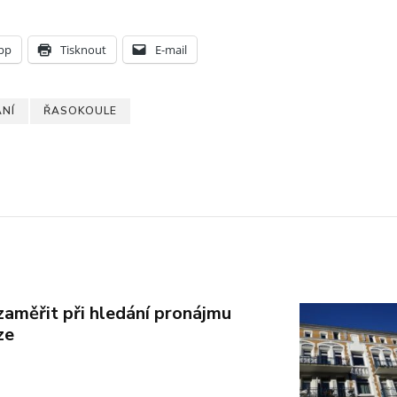
pp
Tisknout
E-mail
NÍ
ŘASOKOULE
zaměřit při hledání pronájmu
ze