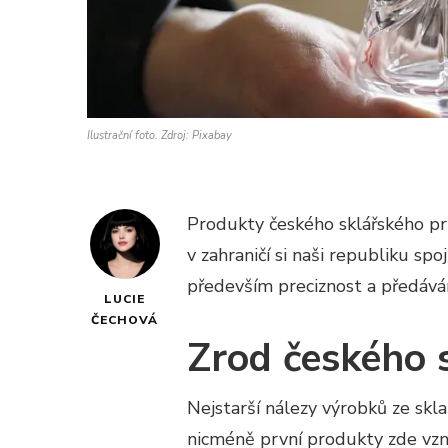
Ilustrační foto. Zdroj: Pixabay
Produkty českého sklářského pr
v zahraničí si naši republiku sp
především preciznost a předáván
LUCIE
ČECHOVÁ
Zrod českého 
Nejstarší nálezy výrobků ze skl
nicméně první produkty zde vzni