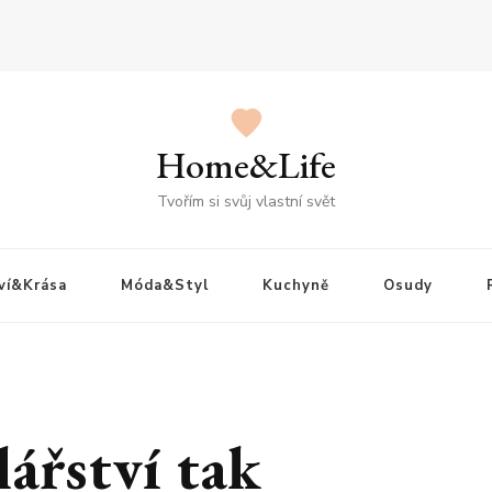
Home&Life
Tvořím si svůj vlastní svět
ví&Krása
Móda&Styl
Kuchyně
Osudy
lářství tak