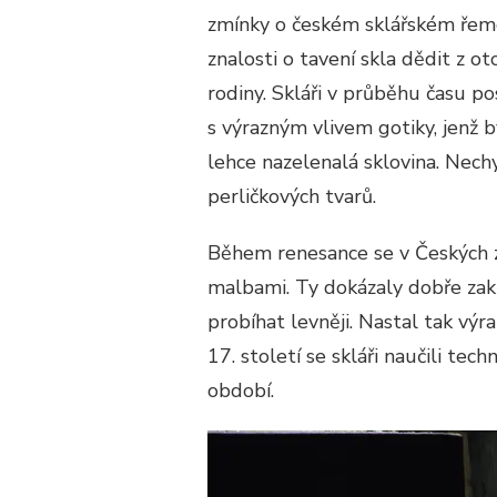
zmínky o českém sklářském řemes
znalosti o tavení skla dědit z ot
rodiny. Skláři v průběhu času po
s výrazným vlivem gotiky, jenž 
lehce nazelenalá sklovina. Nech
perličkových tvarů.
Během renesance se v Českých z
malbami. Ty dokázaly dobře zak
probíhat levněji. Nastal tak výr
17. století se skláři naučili tec
období.