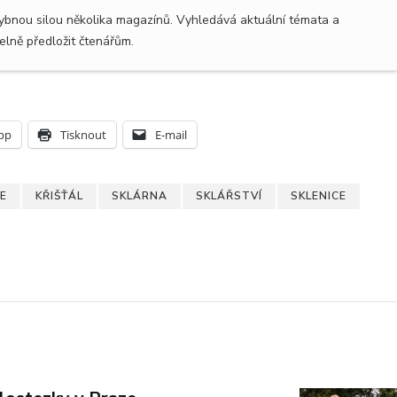
hybnou silou několika magazínů. Vyhledává aktuální témata a
lně předložit čtenářům.
pp
Tisknout
E-mail
E
KŘIŠŤÁL
SKLÁRNA
SKLÁŘSTVÍ
SKLENICE