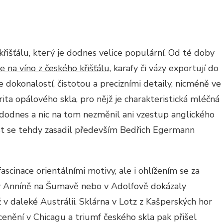
křišťálu, který je dodnes velice populární. Od té doby
e na víno z českého křišťálu
, karafy či vázy exportují do
je dokonalostí, čistotou a precizními detaily, nicméně ve
ta opálového skla, pro nějž je charakteristická mléčná
é dodnes a nic na tom nezměnil ani vzestup anglického
st se tehdy zasadil především Bedřich Egermann
ascinace orientálními motivy, ale i ohlížením se za
y v Anníně na Šumavě nebo v Adolfově dokázaly
v daleké Austrálii. Sklárna v Lotz z Kašperských hor
enění v Chicagu a triumf českého skla pak přišel