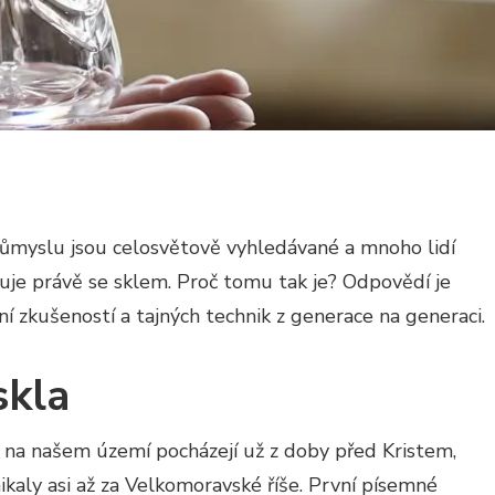
ůmyslu jsou celosvětově vyhledávané a mnoho lidí
ojuje právě se sklem. Proč tomu tak je? Odpovědí je
í zkušeností a tajných technik z generace na generaci.
skla
a na našem území pocházejí už z doby před Kristem,
kaly asi až za Velkomoravské říše. První písemné