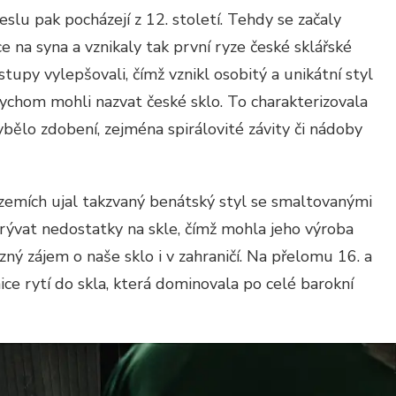
lu pak pocházejí z 12. století. Tehdy se začaly
ce na syna a vznikaly tak první ryze české sklářské
stupy vylepšovali, čímž vznikl osobitý a unikátní styl
bychom mohli nazvat české sklo. To charakterizovala
ybělo zdobení, zejména spirálovité závity či nádoby
emích ujal takzvaný benátský styl se smaltovanými
rývat nedostatky na skle, čímž mohla jeho výroba
azný zájem o naše sklo i v zahraničí. Na přelomu 16. a
hnice rytí do skla, která dominovala po celé barokní