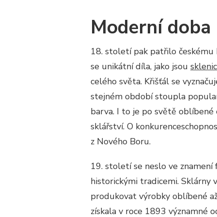
Moderní doba
18. století pak patřilo českému 
se unikátní díla, jako jsou
sklenic
celého světa. Křišťál se vyznaču
stejném období stoupla populari
barva. I to je po světě oblíben
sklářství. O konkurenceschopno
z Nového Boru.
19. století se neslo ve znamení f
historickými tradicemi. Sklárn
produkovat výrobky oblíbené až 
získala v roce 1893 významné oc