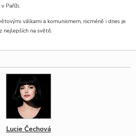
 Paříži.
větovými válkami a komunismem, nicméně i dnes je
 nejlepších na světě.
Lucie Čechová