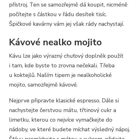
přístroj. Ten se samozřejmě dá koupit, nicméně
počítejte s částkou v řádu desítek tisíc.
Špičkové kavárny vám jej však rády nachystají.
Kávové nealko mojito
Kávu lze jako výrazný chuťový doplněk použít
i tam, kde byste to zrovna nečekali. Třeba
u koktejlů. Naším tipem je nealkoholické
mojito, samozřejmě kávové.
Nejprve připravte klasické espresso. Dále si
nachystejte čerstvou mátu, třtinový cukr a
limetku, kterou co nejvíce vymačkejte do
nádoby, ve které budete míchat výsledný nápoj.
Šťávu promíchejte s mátou a cukrem, přidejte