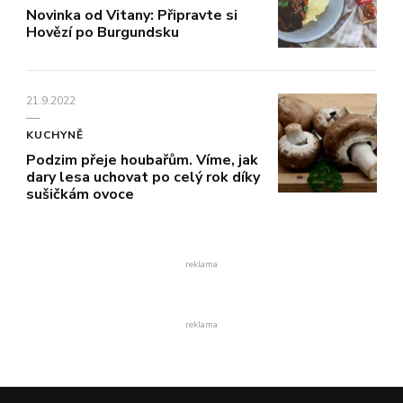
Novinka od Vitany: Připravte si
Hovězí po Burgundsku
21.9.2022
KUCHYNĚ
Podzim přeje houbařům. Víme, jak
dary lesa uchovat po celý rok díky
sušičkám ovoce
reklama
reklama