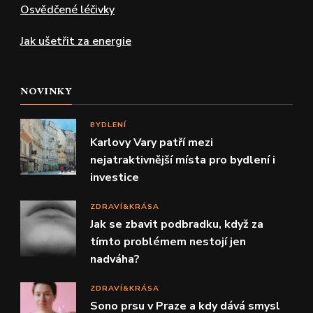
Osvědčené léčivky
Jak ušetřit za energie
NOVINKY
BYDLENÍ
Karlovy Vary patří mezi
nejatraktivnější místa pro bydlení i
investice
ZDRAVÍ&KRÁSA
Jak se zbavit podbradku, když za
tímto problémem nestojí jen
nadváha?
ZDRAVÍ&KRÁSA
Sono prsu v Praze a kdy dává smysl