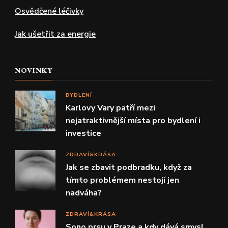
Osvědčené léčivky
Jak ušetřit za energie
NOVINKY
BYDLENÍ
Karlovy Vary patří mezi
nejatraktivnější místa pro bydlení i
investice
ZDRAVÍ&KRÁSA
Jak se zbavit podbradku, když za
tímto problémem nestojí jen
nadváha?
ZDRAVÍ&KRÁSA
Sono prsu v Praze a kdy dává smysl