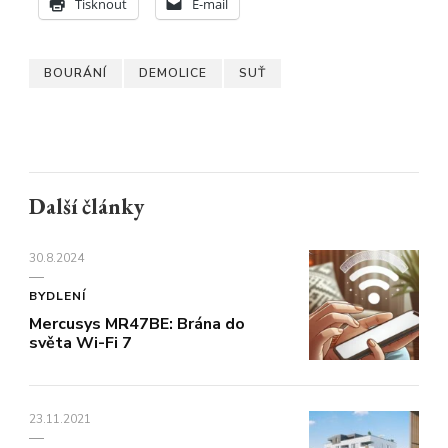
Tisknout
E-mail
BOURÁNÍ
DEMOLICE
SUŤ
Další články
30.8.2024
BYDLENÍ
Mercusys MR47BE: Brána do
světa Wi-Fi 7
23.11.2021