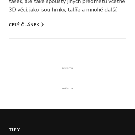
tašek, ale také spousty jiných předmětů včetně
3D věcí, jako jsou hrnky, talíře a mnohé další.
CELÝ ČLÁNEK
reklama
reklama
TIPY