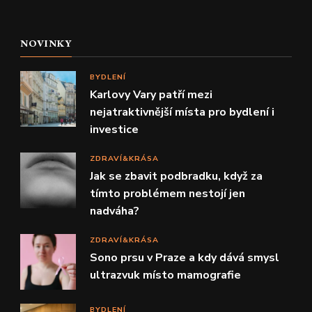
NOVINKY
BYDLENÍ
Karlovy Vary patří mezi
nejatraktivnější místa pro bydlení i
investice
ZDRAVÍ&KRÁSA
Jak se zbavit podbradku, když za
tímto problémem nestojí jen
nadváha?
ZDRAVÍ&KRÁSA
Sono prsu v Praze a kdy dává smysl
ultrazvuk místo mamografie
BYDLENÍ