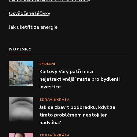
Osvědčené léčivky
Jak ušetřit za energie
NOVINKY
BYDLENÍ
Karlovy Vary patří mezi
nejatraktivnější místa pro bydlení i
investice
ZDRAVÍ&KRÁSA
Jak se zbavit podbradku, když za
tímto problémem nestojí jen
nadváha?
ZDRAVÍ&KRÁSA