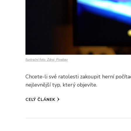
Ilustrační foto. Zdroj: Pixabay
Chcete-li své ratolesti zakoupit herní počít
nejlevnější typ, který objevíte.
CELÝ ČLÁNEK