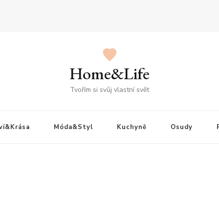
Home&Life
Tvořím si svůj vlastní svět
ví&Krása
Móda&Styl
Kuchyně
Osudy