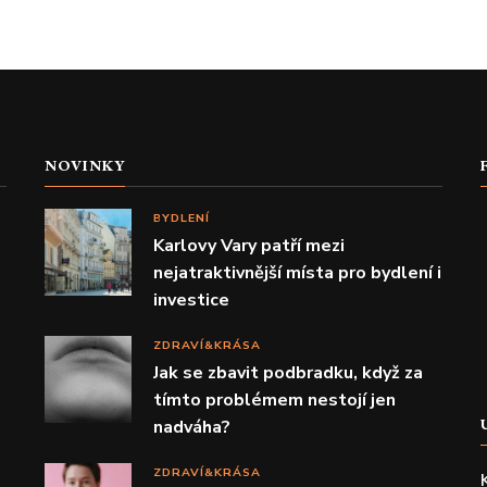
NOVINKY
BYDLENÍ
Karlovy Vary patří mezi
nejatraktivnější místa pro bydlení i
investice
ZDRAVÍ&KRÁSA
Jak se zbavit podbradku, když za
tímto problémem nestojí jen
nadváha?
ZDRAVÍ&KRÁSA