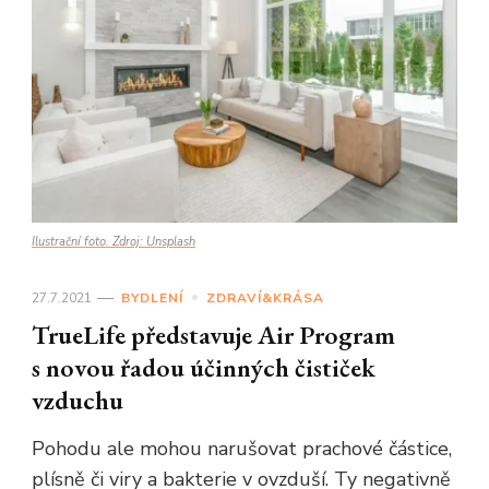
Ilustrační foto. Zdroj: Unsplash
27.7.2021
BYDLENÍ
ZDRAVÍ&KRÁSA
TrueLife představuje Air Program
s novou řadou účinných čističek
vzduchu
Pohodu ale mohou narušovat prachové částice,
plísně či viry a bakterie v ovzduší. Ty negativně