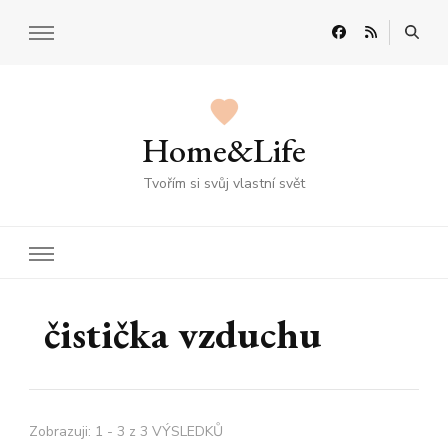
Home&Life
Tvořím si svůj vlastní svět
čistička vzduchu
Zobrazuji: 1 - 3 z 3 VÝSLEDKŮ