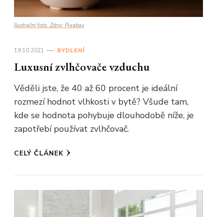
Ilustrační foto. Zdroj: Pixabay
19.10.2021
BYDLENÍ
Luxusní zvlhčovače vzduchu
Věděli jste, že 40 až 60 procent je ideální
rozmezí hodnot vlhkosti v bytě? Všude tam,
kde se hodnota pohybuje dlouhodobě níže, je
zapotřebí používat zvlhčovač.
CELÝ ČLÁNEK