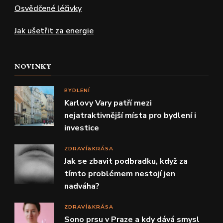
Osvědčené léčivky
Jak ušetřit za energie
NOVINKY
BYDLENÍ
Karlovy Vary patří mezi
nejatraktivnější místa pro bydlení i
investice
ZDRAVÍ&KRÁSA
Jak se zbavit podbradku, když za
tímto problémem nestojí jen
nadváha?
ZDRAVÍ&KRÁSA
Sono prsu v Praze a kdy dává smysl