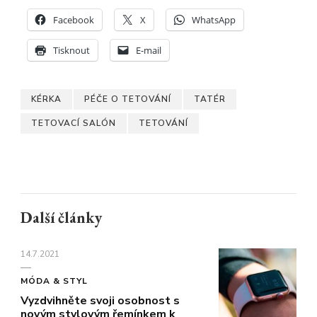
Facebook
X
WhatsApp
Tisknout
E-mail
KÉRKA
PÉČE O TETOVÁNÍ
TATÉR
TETOVACÍ SALÓN
TETOVÁNÍ
Další články
14.7.2021
MÓDA & STYL
Vyzdvihněte svoji osobnost s
novým stylovým řemínkem k