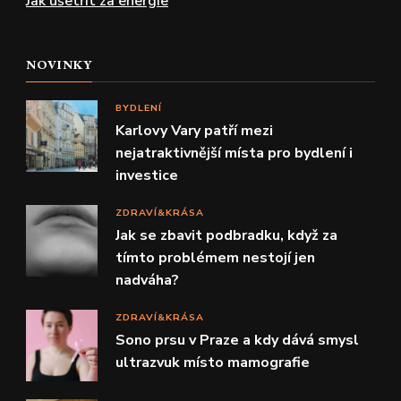
Jak ušetřit za energie
NOVINKY
BYDLENÍ
Karlovy Vary patří mezi
nejatraktivnější místa pro bydlení i
investice
ZDRAVÍ&KRÁSA
Jak se zbavit podbradku, když za
tímto problémem nestojí jen
nadváha?
ZDRAVÍ&KRÁSA
Sono prsu v Praze a kdy dává smysl
ultrazvuk místo mamografie