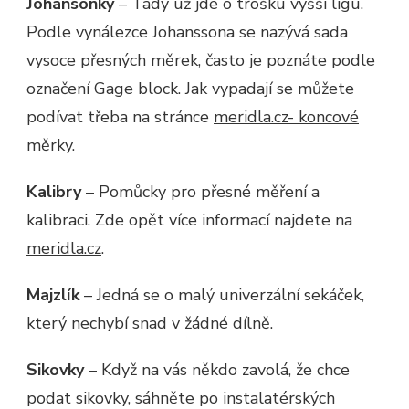
Johansonky
– Tady už jde o trošku vyšší ligu.
Podle vynálezce Johanssona se nazývá sada
vysoce přesných měrek, často je poznáte podle
označení Gage block. Jak vypadají se můžete
podívat třeba na stránce
meridla.cz- koncové
měrky
.
Kalibry
– Pomůcky pro přesné měření a
kalibraci. Zde opět více informací najdete na
meridla.cz
.
Majzlík
– Jedná se o malý univerzální sekáček,
který nechybí snad v žádné dílně.
Sikovky
– Když na vás někdo zavolá, že chce
podat sikovky, sáhněte po instalatérských