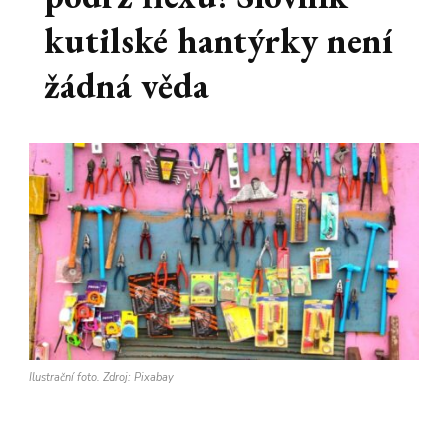
kutilské hantýrky není
žádná věda
Ilustrační foto. Zdroj: Pixabay