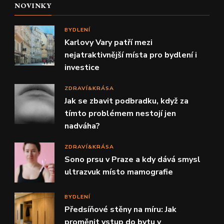
NOVINKY
BYDLENÍ
Karlovy Vary patří mezi
nejatraktivnější místa pro bydlení i
investice
ZDRAVÍ&KRÁSA
Jak se zbavit podbradku, když za
tímto problémem nestojí jen
nadváha?
ZDRAVÍ&KRÁSA
Sono prsu v Praze a kdy dává smysl
ultrazvuk místo mamografie
BYDLENÍ
Předsíňové stěny na míru: Jak
proměnit vstup do bytu v