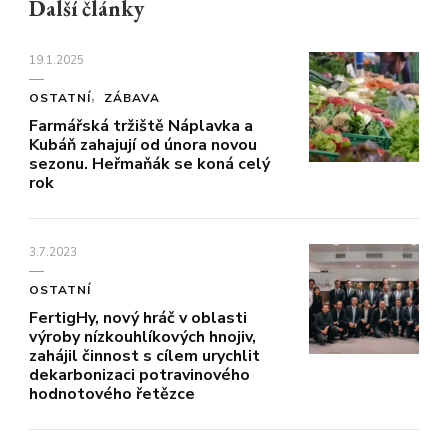
Další články
19.1.2025
OSTATNÍ
ZÁBAVA
Farmářská tržiště Náplavka a
Kubáň zahajují od února novou
sezonu. Heřmaňák se koná celý
rok
3.7.2023
OSTATNÍ
FertigHy, nový hráč v oblasti
výroby nízkouhlíkových hnojiv,
zahájil činnost s cílem urychlit
dekarbonizaci potravinového
hodnotového řetězce