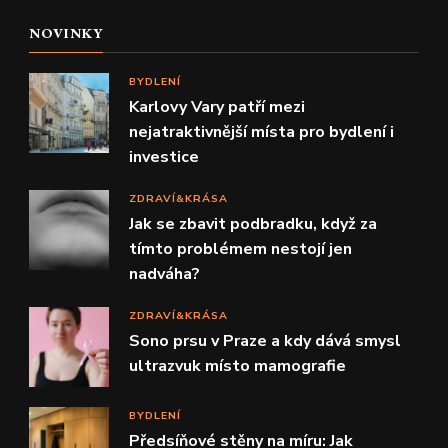
NOVINKY
BYDLENÍ
Karlovy Vary patří mezi
nejatraktivnější místa pro bydlení i
investice
ZDRAVÍ&KRÁSA
Jak se zbavit podbradku, když za
tímto problémem nestojí jen
nadváha?
ZDRAVÍ&KRÁSA
Sono prsu v Praze a kdy dává smysl
ultrazvuk místo mamografie
BYDLENÍ
Předsíňové stěny na míru: Jak