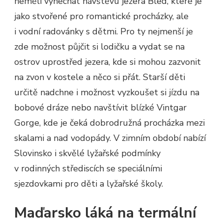
neměli vynechat návštěvu jezera Bled, které je
jako stvořené pro romantické procházky, ale
i vodní radovánky s dětmi. Pro ty nejmenší je
zde možnost půjčit si lodičku a vydat se na
ostrov uprostřed jezera, kde si mohou zazvonit
na zvon v kostele a něco si přát. Starší děti
určitě nadchne i možnost vyzkoušet si jízdu na
bobové dráze nebo navštívit blízké Vintgar
Gorge, kde je čeká dobrodružná procházka mezi
skalami a nad vodopády. V zimním období nabízí
Slovinsko i skvělé lyžařské podmínky
v rodinných střediscích se speciálními
sjezdovkami pro děti a lyžařské školy.
Maďarsko láká na termální