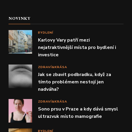
NOVINKY
BYDLENÍ
Karlovy Vary patří mezi
nejatraktivnější místa pro bydlení i
investice
ZDRAVÍ&KRÁSA
Jak se zbavit podbradku, když za
tímto problémem nestojí jen
nadváha?
ZDRAVÍ&KRÁSA
Sono prsu v Praze a kdy dává smysl
ultrazvuk místo mamografie
BYDLENÍ