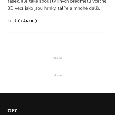
tašek, ale také spousty jiných předmětů včetně
3D věcí, jako jsou hrnky, talíře a mnohé další.
CELÝ ČLÁNEK
reklama
reklama
TIPY