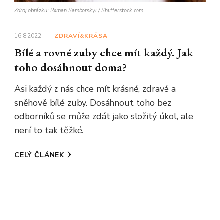
Zdroj obrázku: Roman Samborskyi / Shutterstock.com
16.8.2022
ZDRAVÍ&KRÁSA
Bílé a rovné zuby chce mít každý. Jak
toho dosáhnout doma?
Asi každý z nás chce mít krásné, zdravé a
sněhově bílé zuby. Dosáhnout toho bez
odborníků se může zdát jako složitý úkol, ale
není to tak těžké.
CELÝ ČLÁNEK