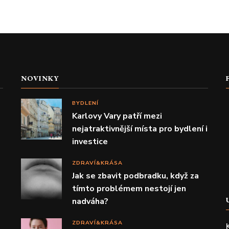
NOVINKY
BYDLENÍ
Karlovy Vary patří mezi
nejatraktivnější místa pro bydlení i
investice
ZDRAVÍ&KRÁSA
Jak se zbavit podbradku, když za
tímto problémem nestojí jen
nadváha?
ZDRAVÍ&KRÁSA