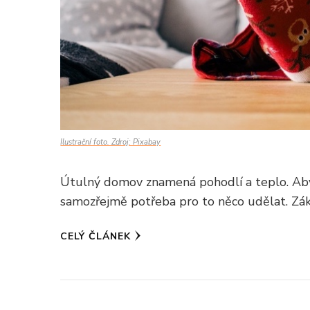
Ilustrační foto. Zdroj: Pixabay
Útulný domov znamená pohodlí a teplo. Aby 
samozřejmě potřeba pro to něco udělat. Zákl
CELÝ ČLÁNEK