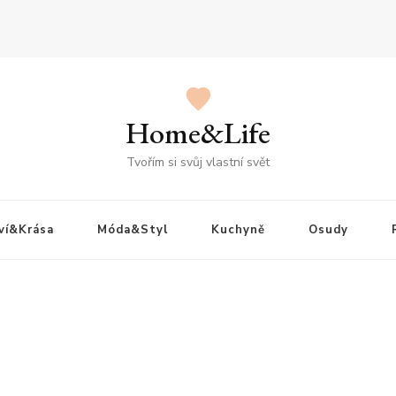
Home&Life
Tvořím si svůj vlastní svět
ví&Krása
Móda&Styl
Kuchyně
Osudy