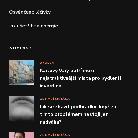
Osvědčené léčivky
Jak ušetřit za energie
NOVINKY
BYDLENÍ
Karlovy Vary patří mezi
nejatraktivnější místa pro bydlení i
investice
ZDRAVÍ&KRÁSA
Jak se zbavit podbradku, když za
tímto problémem nestojí jen
nadváha?
ZDRAVÍ&KRÁSA