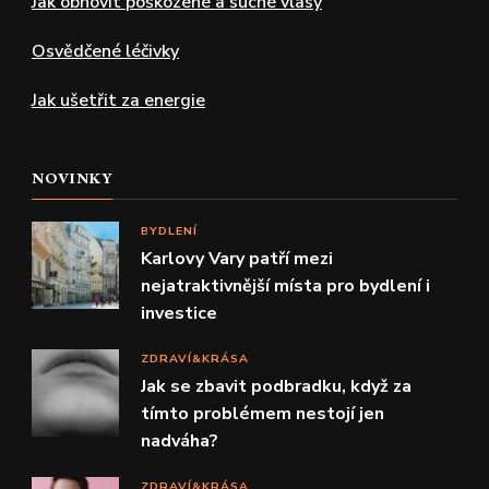
Jak obnovit poškozené a suché vlasy
Osvědčené léčivky
Jak ušetřit za energie
NOVINKY
BYDLENÍ
Karlovy Vary patří mezi
nejatraktivnější místa pro bydlení i
investice
ZDRAVÍ&KRÁSA
Jak se zbavit podbradku, když za
tímto problémem nestojí jen
nadváha?
ZDRAVÍ&KRÁSA