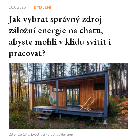
18.6.2026
BYDLENÍ
Jak vybrat správný zdroj
záložní energie na chatu,
abyste mohli v klidu svítit i
pracovat?
Zdroj obrázku: Lyudmila / stock.adobe.com