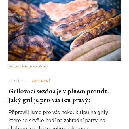
Ilustrační foto. Zdroj: Pexels
30.7.2021
OSTATNÍ
Grilovací sezóna je v plném proudu.
Jaký gril je pro vás ten pravý?
Připravili jsme pro vás několik tipů na grily,
které se skvěle hodí na zahradní párty, na
chalupu, na chatu nebo do kempu.