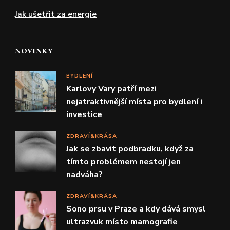
Jak ušetřit za energie
NOVINKY
BYDLENÍ
Karlovy Vary patří mezi
nejatraktivnější místa pro bydlení i
investice
ZDRAVÍ&KRÁSA
Jak se zbavit podbradku, když za
tímto problémem nestojí jen
nadváha?
ZDRAVÍ&KRÁSA
Sono prsu v Praze a kdy dává smysl
ultrazvuk místo mamografie