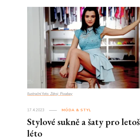
Ilustrační foto. Zdroj: Pixabay
17.4.2023
MÓDA & STYL
Stylové sukně a šaty pro leto
léto