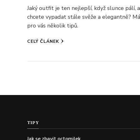
Jaký outfit je ten nejlepší, když slunce pálí, 
chcete vypadat stále svěže a elegantně? 
pro vás několik tipů.
CELÝ ČLÁNEK
TIPY
Jak se zbavit octomilek