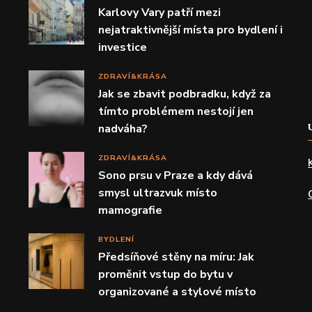
Karlovy Vary patří mezi
nejatraktivnější místa pro bydlení i
investice
ZDRAVÍ&KRÁSA
Jak se zbavit podbradku, když za
tímto problémem nestojí jen
nadváha?
ZDRAVÍ&KRÁSA
Sono prsu v Praze a kdy dává
smysl ultrazvuk místo
mamografie
BYDLENÍ
Předsíňové stěny na míru: Jak
proměnit vstup do bytu v
organizované a stylové místo