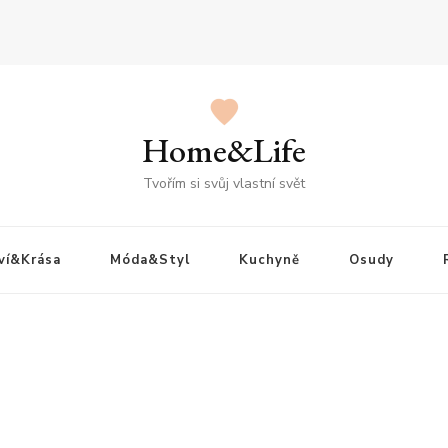
Home&Life
Tvořím si svůj vlastní svět
ví&Krása
Móda&Styl
Kuchyně
Osudy