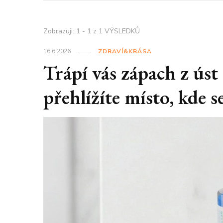
Zobrazuji: 1 - 1 z 1 VÝSLEDKŮ
16.6.2026
ZDRAVÍ&KRÁSA
Trápí vás zápach z ús
přehlížíte místo, kde 